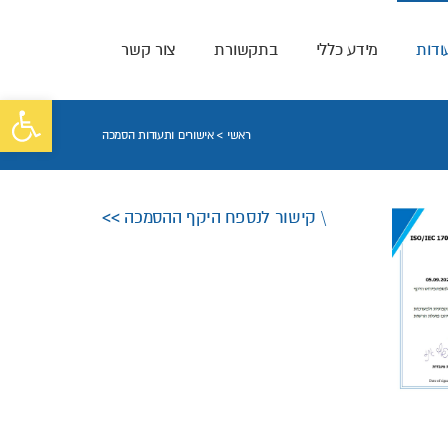
ודות
מידע כללי
בתקשורת
צור קשר
פתח סרגל
ראשי
›
אישורים ותעודות הסמכה
\ קישור לנספח היקף ההסמכה >>